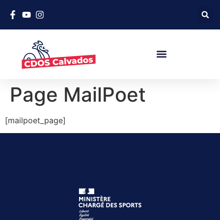
Page MailPoet
[mailpoet_page]