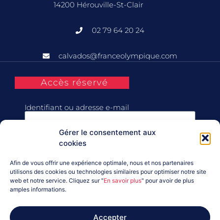
14200 Hérouville-St-Clair
02 79 64 20 24
calvados@franceolympique.com
Accès réservé
Identifiant ou adresse e-mail
Gérer le consentement aux
Mot de passe
cookies
Afin de vous offrir une expérience optimale, nous et nos partenaires
Se souvenir de moi
utilisons des cookies ou technologies similaires pour optimiser notre site
web et notre service. Cliquez sur "
En savoir plus
" pour avoir de plus
amples informations.
Connexion
Accepter
Mot de passe perdu ?