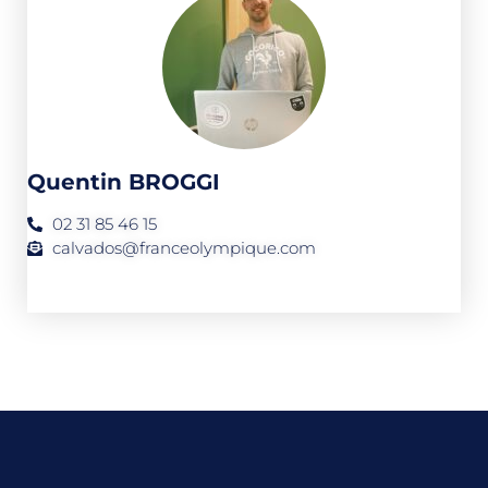
Quentin BROGGI
02 31 85 46 15
calvados@franceolympique.com