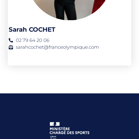
Sarah COCHET
02 79 64 20 06
sarahcochet@franceolympique.com