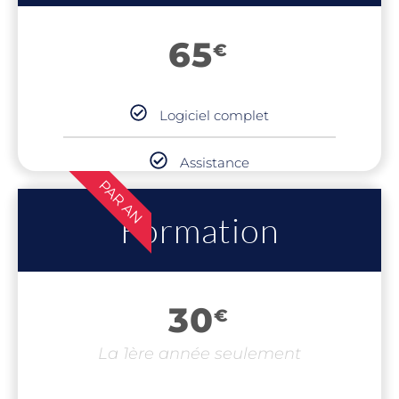
65
€
Logiciel complet
Assistance
PAR AN
Formation
30
€
La 1ère année seulement