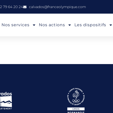
2 79 64 20 24
calvados@franceolympique.com
Nos services
Nos actions
Les dispositifs