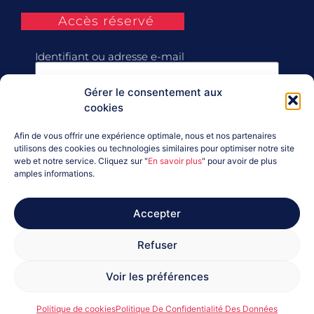
Accès réservé
Identifiant ou adresse e-mail
Gérer le consentement aux
Mot de passe
cookies
Afin de vous offrir une expérience optimale, nous et nos partenaires
Se souvenir de moi
utilisons des cookies ou technologies similaires pour optimiser notre site
web et notre service. Cliquez sur "
En savoir plus
" pour avoir de plus
amples informations.
Connexion
Accepter
Mot de passe perdu ?
Refuser
Voir les préférences
Ⓒ 2026 CDOS 14 |
Mentions Légales
|
RGPD
|
Politique De
Cookies (UE)
Politique de cookies
Politique De Confidentialité Des Données