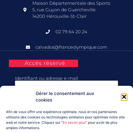
Maison Départementale des Sports
5, rue Guyon de Guercheville
14200 Hérouville-St-Clair
02 79 64 20 24
calvados@franceolympique.com
Accès réservé
Identifiant ou adresse e-mail
Gérer le consentement aux
Mot de passe
cookies
Afin de vous offrir une expérience optimale, nous et nos partenaires
Se souvenir de moi
utilisons des cookies ou technologies similaires pour optimiser notre site
web et notre service. Cliquez sur "
En savoir plus
" pour avoir de plus
amples informations.
Connexion