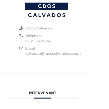
CDOS Calvados
Téléphone
02 79 64 20 24
Email
calvados@franceolympique.com
INTERVENANT