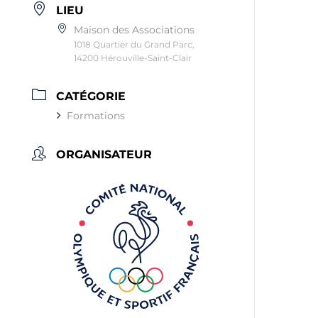
LIEU
Maison des Associations
1018 Quartier du Grand Parc,
14200 Hérouville-Saint-Clair
CATÉGORIE
Formations
ORGANISATEUR