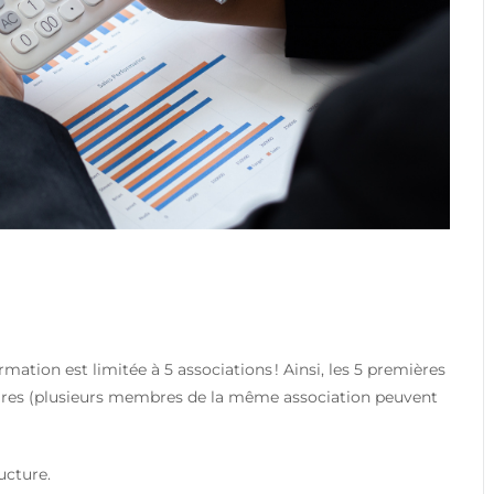
ation est limitée à 5 associations ! Ainsi, les 5 premières
taires (plusieurs membres de la même association peuvent
ructure.