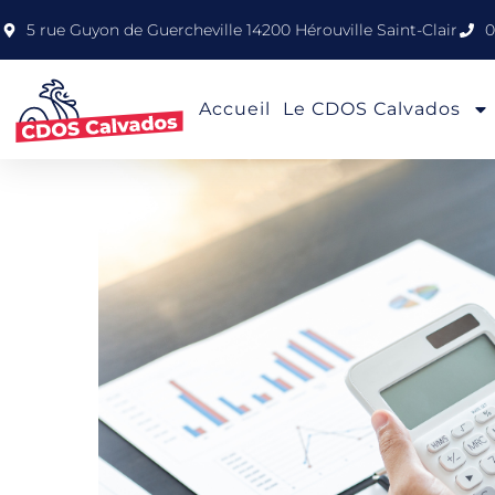
5 rue Guyon de Guercheville 14200 Hérouville Saint-Clair
0
Accueil
Le CDOS Calvados