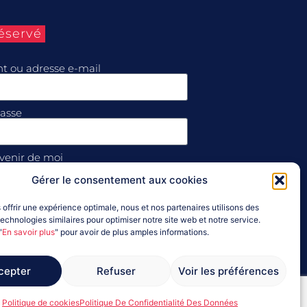
éservé
ant ou adresse e-mail
asse
venir de moi
Gérer le consentement aux cookies
exion
 offrir une expérience optimale, nous et nos partenaires utilisons des
echnologies similaires pour optimiser notre site web et notre service.
sse perdu ?
"
En savoir plus
" pour avoir de plus amples informations.
cepter
Refuser
Voir les préférences
Politique de cookies
Politique De Confidentialité Des Données