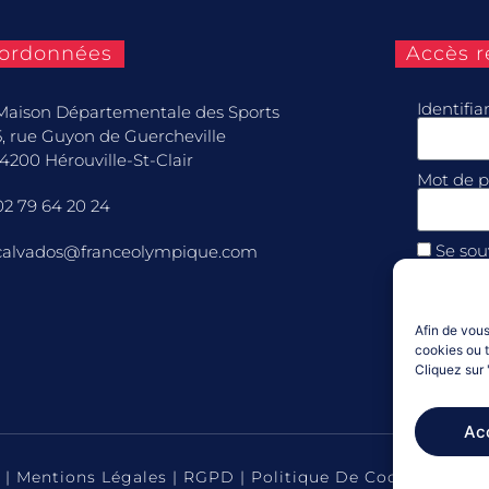
ordonnées
Accès r
Identifi
Maison Départementale des Sports
5, rue Guyon de Guercheville
14200 Hérouville-St-Clair
Mot de p
02 79 64 20 24
Se sou
calvados@franceolympique.com
Conn
Afin de vous
cookies ou t
Mot de pa
Cliquez sur 
Ac
 |
Mentions Légales
|
RGPD
|
Politique De Cookies (UE)