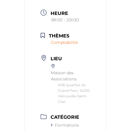
HEURE
18h30 - 20h30
THÈMES
Comptabilité
LIEU
Maison des
Associations
1018 Quartier du
Grand Parc, 14200
Hérouville-Saint-
Clair
CATÉGORIE
Formations