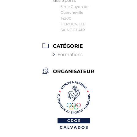
des Sports
5 rue Guyon de
Guercheville
14200
HEROUVILLE
SAINT-CLAIR
CATÉGORIE
Formations
ORGANISATEUR