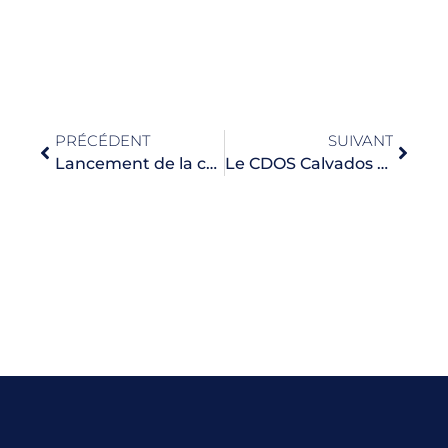
PRÉCÉDENT
SUIVANT
Lancement de la campagne ANS 2025 – PST
Le CDOS Calvados signe la nouvelle version du manifeste LVSS !