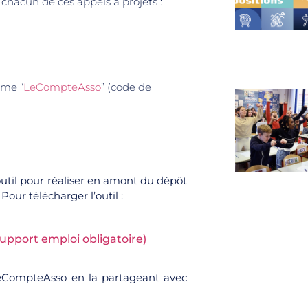
 chacun de ces appels à projets :
rme “
LeCompteAsso
” (code de
util pour réaliser en amont du dépôt
our télécharger l’outil :
upport emploi obligatoire)
eCompteAsso en la partageant avec