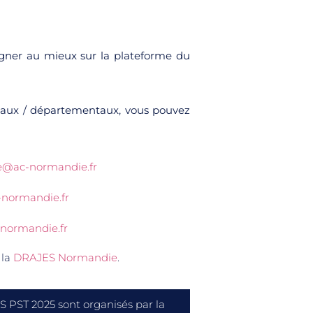
agner au mieux sur la plateforme du
ocaux / départementaux, vous pouvez
ge@ac-normandie.fr
-normandie.fr
normandie.fr
 la
DRAJES Normandie
.
PST 2025 sont organisés par la