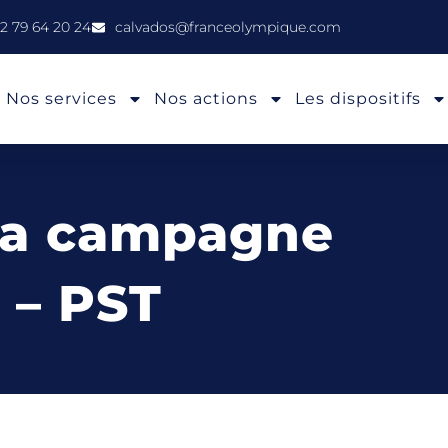
2 79 64 20 24
calvados@franceolympique.com
Nos services
Nos actions
Les dispositifs
la campagne
 – PST