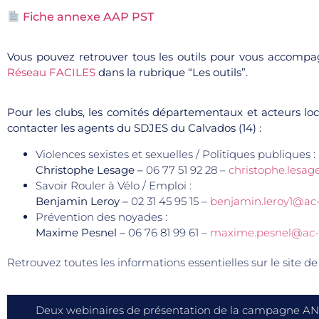
Fiche annexe AAP PST
Vous pouvez retrouver tous les outils pour vous accomp
Réseau FACILES
dans la rubrique “Les outils”.
Pour les clubs, les comités départementaux et acteurs l
contacter les agents du SDJES du Calvados (14) :
Violences sexistes et sexuelles / Politiques publiques :
Christophe Lesage –
06 77 51 92 28 –
christophe.lesa
Savoir Rouler à Vélo / Emploi :
Benjamin Leroy –
02 31 45 95 15 –
benjamin.leroy1@ac
Prévention des noyades :
Maxime Pesnel –
06 76 81 99 61 –
maxime.pesnel@ac-
Retrouvez toutes les informations essentielles sur le site de
Deux webinaires de présentation de la campagne ANS 