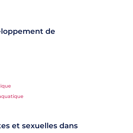
veloppement de
tique
 aquatique
tes et sexuelles dans